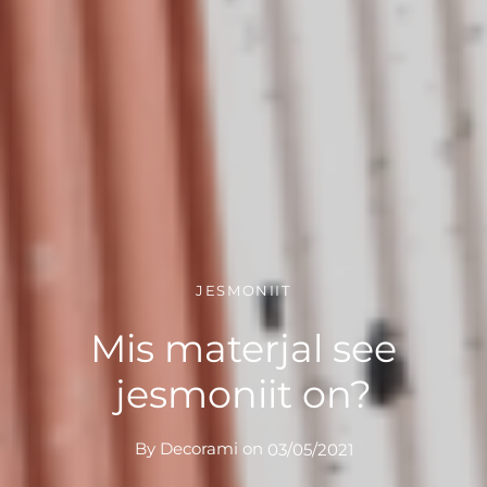
JESMONIIT
Mis materjal see
jesmoniit on?
By
Decorami
on
03/05/2021