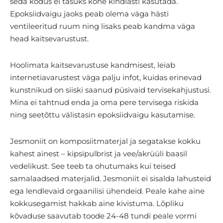
seda kodus ei tasuks kohe kindlasti kasutada.
Epoksiidvaigu jaoks peab olema väga hästi
ventileeritud ruum ning lisaks peab kandma väga
head kaitsevarustust.
Hoolimata kaitsevarustuse kandmisest, leiab
internetiavarustest väga palju infot, kuidas erinevad
kunstnikud on siiski saanud püsivaid tervisekahjustusi.
Mina ei tahtnud enda ja oma pere tervisega riskida
ning seetõttu välistasin epoksiidvaigu kasutamise.
Jesmoniit on komposiitmaterjal ja segatakse kokku
kahest ainest – kipsipulbrist ja vee/akrüüli baasil
vedelikust. See teeb ta ohutumaks kui teised
samalaadsed materjalid. Jesmoniit ei sisalda lahusteid
ega lendlevaid orgaanilisi ühendeid. Peale kahe aine
kokkusegamist hakkab aine kivistuma. Lõpliku
kõvaduse saavutab toode 24-48 tundi peale vormi