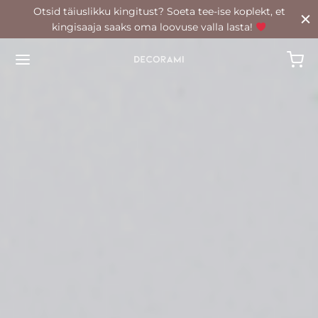
Otsid täiuslikku kingitust? Soeta tee-ise koplekt, et
kingisaaja saaks oma loovuse valla lasta!
Back
POOD
oad
rkaared
id
tööküünlad