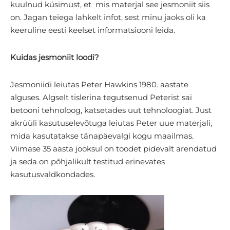
kuulnud küsimust, et mis materjal see jesmoniit siis
on. Jagan teiega lahkelt infot, sest minu jaoks oli ka
keeruline eesti keelset informatsiooni leida.
Kuidas jesmoniit loodi?
Jesmoniidi leiutas Peter Hawkins 1980. aastate
alguses. Algselt tislerina tegutsenud Peterist sai
betooni tehnoloog, katsetades uut tehnoloogiat. Just
akrüüli kasutuselevõtuga leiutas Peter uue materjali,
mida kasutatakse tänapäevalgi kogu maailmas.
Viimase 35 aasta jooksul on toodet pidevalt arendatud
ja seda on põhjalikult testitud erinevates
kasutusvaldkondades.