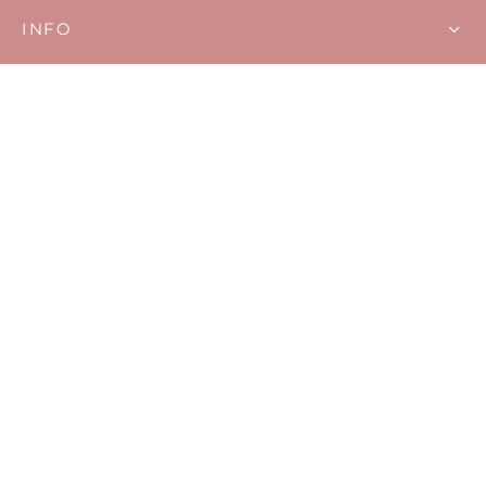
INFO
ETTEVÕTTEST
Müügitingimused
Privaatsuspoliitika
KKK