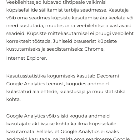
Veebilehitsejad lubavad tihtipeale vaikimisi
küpsisefailide säilitamist tarbija seadmesse. Kasutaja
võib oma seadmes küpsiste kasutamise ära keelata või
need kustutada, muutes oma veebilehitseja vastavaid
seadeid. Küpsiste mittekasutamisel ei pruugi veebileht
korrektselt töötada. Juhiseid brauserist küpsiste
kustutamiseks ja seadistamiseks:
Chrome
,
Internet Explorer
.
Kasutusstatistika kogumiseks kasutab Decorami
Google Analytics teenust, kogudes andmeid
külastatud alalehtede, külastusaja ja muu statistika
kohta.
Google Analytics võib siiski koguda andmeid
kasutajate aktiivsuse kohta ka ilma küpsisefaile
kasutamata. Selleks, et Google Analytics ei saaks
andmeid kasutada, paigalda oma seadmesse Google