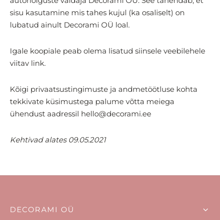
autoriõiguste valdaja Decorami OÜ. See tähendab, et
sisu kasutamine mis tahes kujul (ka osaliselt) on
lubatud ainult Decorami OÜ loal.
Igale koopiale peab olema lisatud siinsele veebilehele
viitav link.
Kõigi privaatsustingimuste ja andmetöötluse kohta
tekkivate küsimustega palume võtta meiega
ühendust aadressil hello@decorami.ee
Kehtivad alates 09.05.2021
DECORAMI OÜ