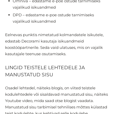
Omniva – edastame e-poe ostude tarnimiseks
vajalikud isikuandmed
DPD – edastame e-poe ostude tarnimiseks
vajalikud isikuandmed
Eelnevas punktis nimetatud kolmandatele isikutele,
edastab Decorami kasutaja isikuandmeid
koostööpartnerile. Seda vaid ulatuses, mis on vajalik
kasutajale teenuse osutamiseks.
LINGID TEISTELE LEHTEDELE JA
MANUSTATUD SISU
Osadel lehtedel, näiteks blogis, on viited teistele
kodulehtedele või sisaldavad manustatud sisu, näiteks
Youtube video, mida saad otse blogist vaadata.
Manustatud sisu tarbimisel tehnilises mõttes külastad
teist kodulehte, kus kehtivad selle kodulehe