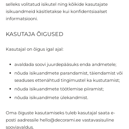
selleks volitatud isikutel ning kõikide kasutajate
isikuandmeid käsitletakse kui konfidentsiaalset
informatsiooni.
KASUTAJA ÕIGUSED
Kasutajal on õigus igal ajal:
avaldada soovi juurdepääsuks enda andmetele;
nõuda isikuandmete parandamist, täiendamist või
seaduses ettenähtud tingimustel ka kustutamist;
nõuda isikuandmete töötlemise piiramist;
nõuda isikuandmete ülekandmist.
Oma õiguste kasutamiseks tuleb kasutajal saata e-
posti aadressile hello@decorami.ee vastavasisuline
sooviavaldus.