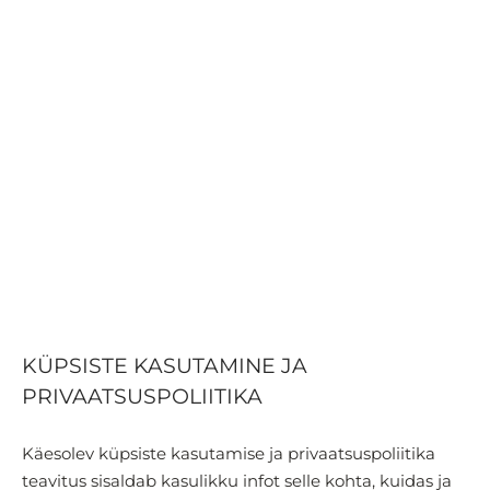
ise komplektid
dikud
maalused
laalused
ehoidjad
ekaart
DUS kuni -50%
KÜPSISTE KASUTAMINE JA
PRIVAATSUSPOLIITIKA
Käesolev küpsiste kasutamise ja privaatsuspoliitika
teavitus sisaldab kasulikku infot selle kohta, kuidas ja