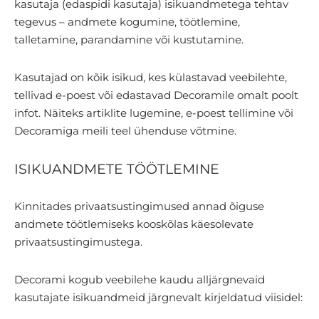
kasutaja (edaspidi kasutaja) isikuandmetega tehtav
tegevus – andmete kogumine, töötlemine,
talletamine, parandamine või kustutamine.
Kasutajad on kõik isikud, kes külastavad veebilehte,
tellivad e-poest või edastavad Decoramile omalt poolt
infot. Näiteks artiklite lugemine, e-poest tellimine või
Decoramiga meili teel ühenduse võtmine.
ISIKUANDMETE TÖÖTLEMINE
Kinnitades privaatsustingimused annad õiguse
andmete töötlemiseks kooskõlas käesolevate
privaatsustingimustega.
Decorami kogub veebilehe kaudu alljärgnevaid
kasutajate isikuandmeid järgnevalt kirjeldatud viisidel: