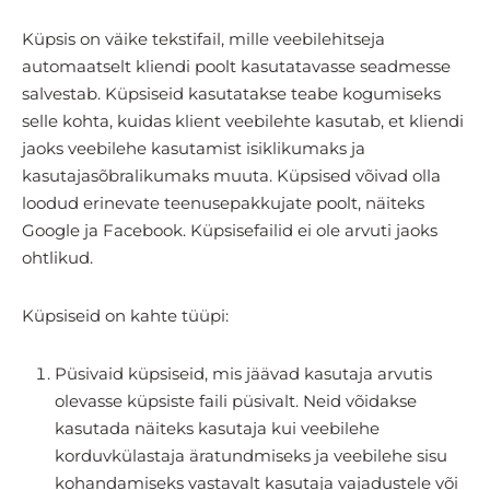
Küpsis on väike tekstifail, mille veebilehitseja
automaatselt kliendi poolt kasutatavasse seadmesse
salvestab. Küpsiseid kasutatakse teabe kogumiseks
selle kohta, kuidas klient veebilehte kasutab, et kliendi
jaoks veebilehe kasutamist isiklikumaks ja
kasutajasõbralikumaks muuta. Küpsised võivad olla
loodud erinevate teenusepakkujate poolt, näiteks
Google ja Facebook. Küpsisefailid ei ole arvuti jaoks
ohtlikud.
Küpsiseid on kahte tüüpi:
Püsivaid küpsiseid, mis jäävad kasutaja arvutis
olevasse küpsiste faili püsivalt. Neid võidakse
kasutada näiteks kasutaja kui veebilehe
korduvkülastaja äratundmiseks ja veebilehe sisu
kohandamiseks vastavalt kasutaja vajadustele või