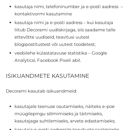
kasutaja nimi, telefoninumber ja e-posti aadress –
kontaktivormi kasutamine
kasutaja nimi ja e-posti aadress – kui kasutaja
liitub Decorami uudiskirjaga, siis saadame talle
ettevõtte uudiseid, teavitusi uutest
blogipostitustest või uutest toodetest;
veebilehe külastatavuse statistika – Google
Analyticsi, Facebook Pixeli abil.
ISIKUANDMETE KASUTAMINE
Decorami kasutab isikuandmeid:
kasutajale teenuse osutamiseks, näiteks e-poe
müügilepingu sõlmimiseks ja täitmiseks,
kasutajaga suhtlemiseks, arvete edastamiseks;
kasutaja e-posti aadressile teavituste saatmiseks