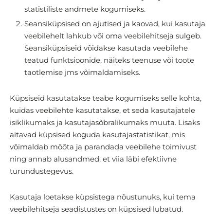
statistiliste andmete kogumiseks.
Seansiküpsised on ajutised ja kaovad, kui kasutaja
veebilehelt lahkub või oma veebilehitseja sulgeb.
Seansiküpsiseid võidakse kasutada veebilehe
teatud funktsioonide, näiteks teenuse või toote
taotlemise jms võimaldamiseks.
Küpsiseid kasutatakse teabe kogumiseks selle kohta,
kuidas veebilehte kasutatakse, et seda kasutajatele
isiklikumaks ja kasutajasõbralikumaks muuta. Lisaks
aitavad küpsised koguda kasutajastatistikat, mis
võimaldab mõõta ja parandada veebilehe toimivust
ning annab alusandmed, et viia läbi efektiivne
turundustegevus.
Kasutaja loetakse küpsistega nõustunuks, kui tema
veebilehitseja seadistustes on küpsised lubatud.