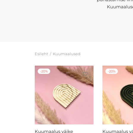
Kuumaaluse
Esileht
/
Kuumaalused
-
20
%
-
20
%
Kuumaalus väike
Kuumaalus v