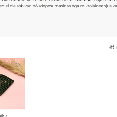
d ei ole sobivad nõudepesumasinas ega mikrolaineahjus ka
äike