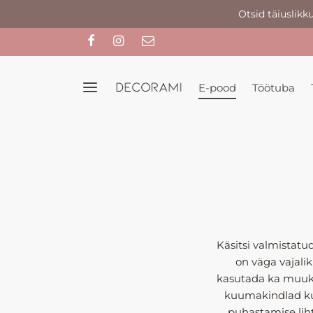
Otsid täiuslikk
E-pood
Töötuba
Käsitsi valmistat
on väga vajali
kasutada ka muuks
kuumakindlad ku
puhastamise lih