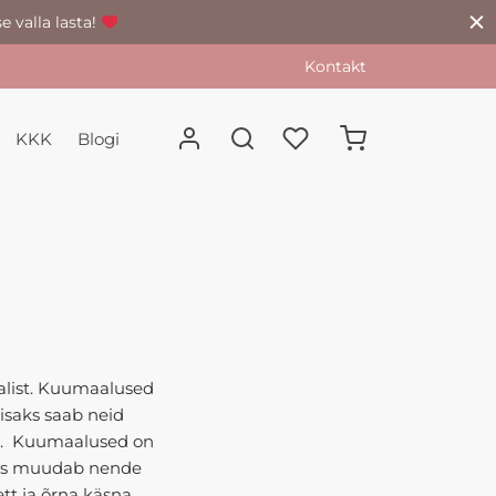
e valla lasta!
Kontakt
KKK
Blogi
alist. Kuumaalused
isaks saab neid
le. Kuumaalused on
mis muudab nende
t ja õrna käsna.