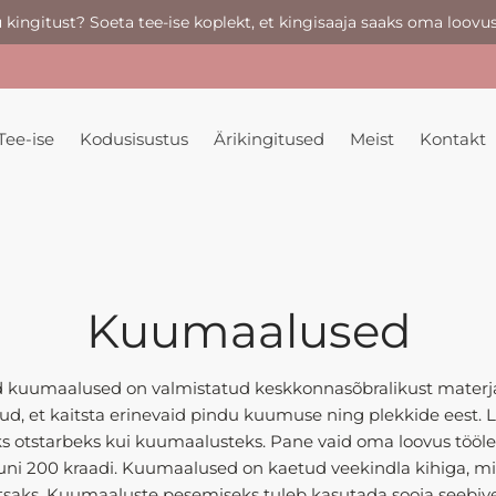
u kingitust? Soeta tee-ise koplekt, et kingisaaja saaks oma loovus
Tee-ise
Kodusisustus
Ärikingitused
Meist
Kontakt
Kuumaalused
ud kuumaalused on valmistatud keskkonnasõbralikust materj
kud, et kaitsta erinevaid pindu kuumuse ning plekkide eest. L
 otstarbeks kui kuumaalusteks. Pane vaid oma loovus töö
ni 200 kraadi. Kuumaalused on kaetud veekindla kihiga, 
tsaks. Kuumaaluste pesemiseks tuleb kasutada sooja seebivet