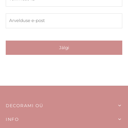
ise komplektid
Arvelduse e-post
dikud
maalused
Jälgi
laalused
ehoidjad
ekaart
DUS kuni -50%
DECORAMI OÜ
INFO