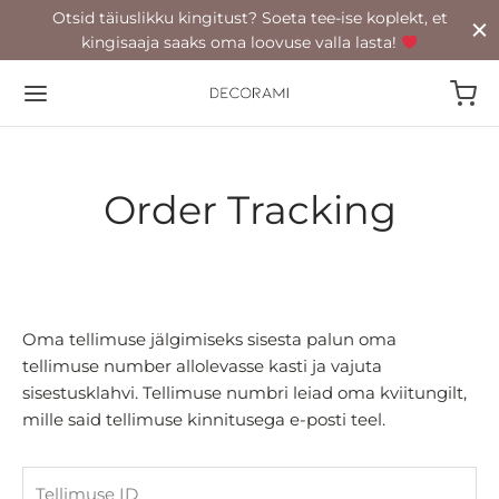
Otsid täiuslikku kingitust? Soeta tee-ise koplekt, et
kingisaaja saaks oma loovuse valla lasta!
Order Tracking
Back
POOD
Oma tellimuse jälgimiseks sisesta palun oma
oad
tellimuse number allolevasse kasti ja vajuta
rkaared
sisestusklahvi. Tellimuse numbri leiad oma kviitungilt,
mille said tellimuse kinnitusega e-posti teel.
id
Tellimuse ID
tööküünlad