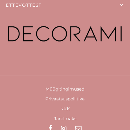
ETTEVÕTTEST
Müügitingimused
Privaatsuspoliitika
KKK
Järelmaks