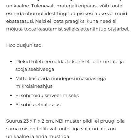
unikaalne. Tulenevalt materjali eripärast võib tootel
esineda õhumullidest tingitud pisikesi auke või muid
ebatasasusi. Neid ei loeta praagiks, kuna need ei
mõjuta toote kasutamist selleks ettenähtud otstarbel.
Hooldusjuhised:
Plekid tuleb eemaldada koheselt pehme lapi ja
sooja seebiveega
Mitte kasutada nõudepesumasinas ega
mikrolaineahjus
Ei sobi toidu serveerimiseks
Ei sobi seebialuseks
Suurus 23 x 11 x 2 cm, NB! muster pildil ei pruugi olla
sama mis on tellitaval tootel, iga valatud alus on
unikaalne ja enda mustriga.