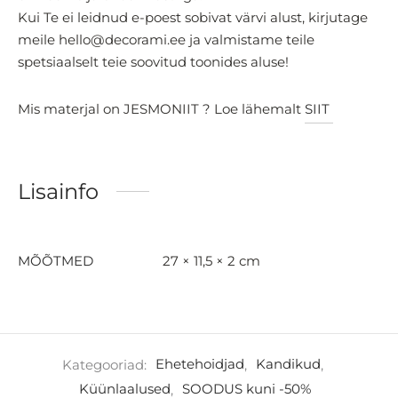
Kui Te ei leidnud e-poest sobivat värvi alust, kirjutage
meile hello@decorami.ee ja valmistame teile
spetsiaalselt teie soovitud toonides aluse!
Mis materjal on JESMONIIT ? Loe lähemalt
SIIT
Lisainfo
MÕÕTMED
27 × 11,5 × 2 cm
Kategooriad:
Ehetehoidjad
,
Kandikud
,
Küünlaalused
,
SOODUS kuni -50%