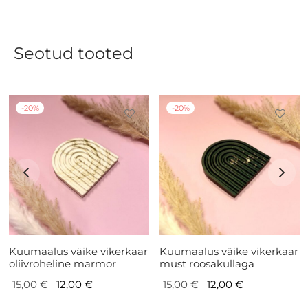
Seotud tooted
-
20
%
-
20
%
Kuumaalus väike vikerkaar
Kuumaalus väike vikerkaar
oliivroheline marmor
must roosakullaga
Algne
Current
Algne
Current
15,00
€
12,00
€
15,00
€
12,00
€
hind
price is:
hind
price is: