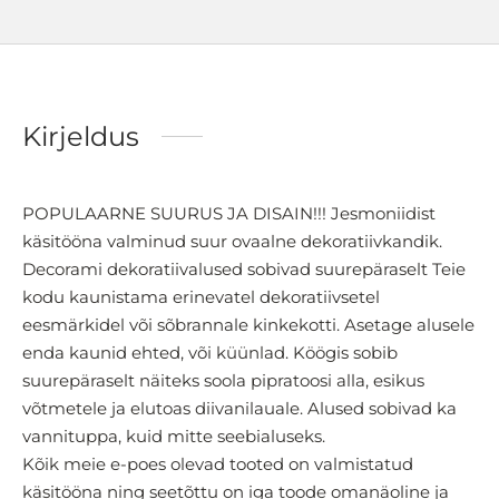
Kirjeldus
POPULAARNE SUURUS JA DISAIN!!! Jesmoniidist
käsitööna valminud suur ovaalne dekoratiivkandik.
Decorami dekoratiivalused sobivad suurepäraselt Teie
kodu kaunistama erinevatel dekoratiivsetel
eesmärkidel või sõbrannale kinkekotti. Asetage alusele
enda kaunid ehted, või küünlad. Köögis sobib
suurepäraselt näiteks soola pipratoosi alla, esikus
võtmetele ja elutoas diivanilauale. Alused sobivad ka
vannituppa, kuid mitte seebialuseks.
Kõik meie e-poes olevad tooted on valmistatud
käsitööna ning seetõttu on iga toode omanäoline ja