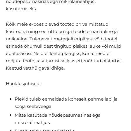
nõudepesumasinas ega mikrolaineahjus
kasutamiseks.
Kõik meie e-poes olevad tooted on valmistatud
käsitööna ning seetõttu on iga toode omanäoline ja
unikaalne. Tulenevalt materjali eripärast võib tootel
esineda õhumullidest tingitud pisikesi auke või muid
ebatasasusi. Neid ei loeta praagiks, kuna need ei
mõjuta toote kasutamist selleks ettenähtud otstarbel.
Kaetud vetthülgava kihiga.
Hooldusjuhised:
Plekid tuleb eemaldada koheselt pehme lapi ja
sooja seebiveega
Mitte kasutada nõudepesumasinas ega
mikrolaineahjus