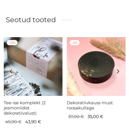
Seotud tooted
-
12
%
-
5
%
Tee-ise komplekt (2
Dekoratiivkauss must
jesmoniidist
roosakullaga
dekoratiivalust)
Algne
Current
37,00
€
35,00
€
Algne
Current
49,90
€
43,90
€
hind oli:
price is:
hind oli:
price is: