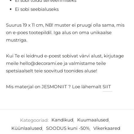
Ei sobi toidu serveerimiseks
Ei sobi seebialuseks
Suurus 19 x 11 cm, NB! muster ei pruugi olla sama, mis
on e-poes tootepildil. Iga alus on oma unikaalse
mustriga.
Kui Te ei leidnud e-poest sobivat värvi alust, kirjutage
meile hello@decorami.ee ja valmistame teile
spetsiaalselt teie soovitud toonides aluse!
Mis materjal on JESMONIIT ? Loe lähemalt
SIIT
Kategooriad:
Kandikud
,
Kuumaalused
,
Küünlaalused
,
SOODUS kuni -50%
,
Vikerkaared